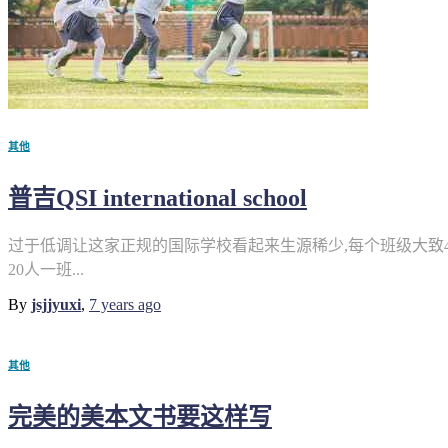
其他
普吉QSI international school
过于低调让这家正规的国际学校看起来生源稀少,每个班级大致4
20人一班...
By
jsjjyuxi
,
7 years
ago
其他
完美的美本文书要这样写