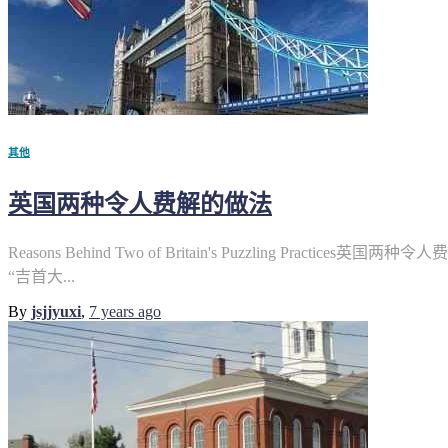
其他
英国两种令人费解的做法
Reasons Behind Two of Britain's Puzzling Practic
“吉首大...
By
jsjjyuxi
,
7 years
ago