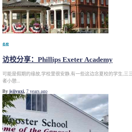
名校
访校分享：Phillips Exeter Academy
可能是假期的缘故,学校里很安静,有一些这边念夏校的学生,三
者小憩...
By
jsjjyuxi
,
7 years
ago