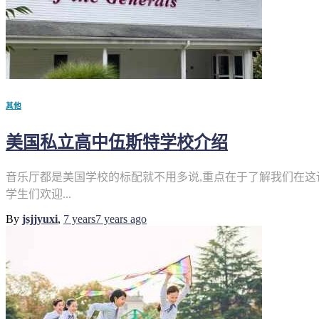
其他
美国私立高中伍斯特学校介绍
音乐厅都是美国学校的标配就不用多说,重点在于了解我们在这读.
学生们欢迎...
By
jsjjyuxi
,
7 years
7 years
ago