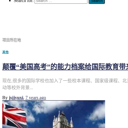
Search for:
地点
项目所在地
其他
颠覆“美国高考”的能力档案给国际教育带
现在,很多的国际学校也加入了一些校本课程、国家级课程、北京
动等校外背景...
By
jsjjyuxi
,
7 years
ago