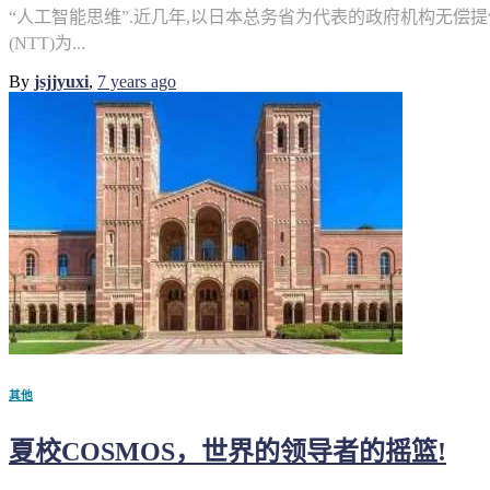
“人工智能思维”.近几年,以日本总务省为代表的政府机构无偿
(NTT)为...
By
jsjjyuxi
,
7 years
ago
其他
夏校COSMOS，世界的领导者的摇篮!