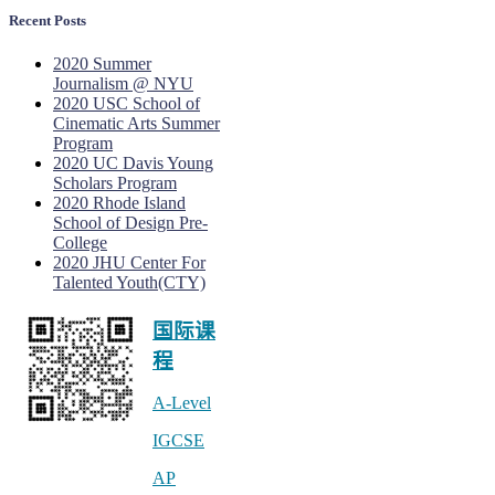
Recent Posts
2020 Summer
Journalism @ NYU
2020 USC School of
Cinematic Arts Summer
Program
2020 UC Davis Young
Scholars Program
2020 Rhode Island
School of Design Pre-
College
2020 JHU Center For
Talented Youth(CTY)
国际课
程
A-Level
IGCSE
公众号 linstitute
AP