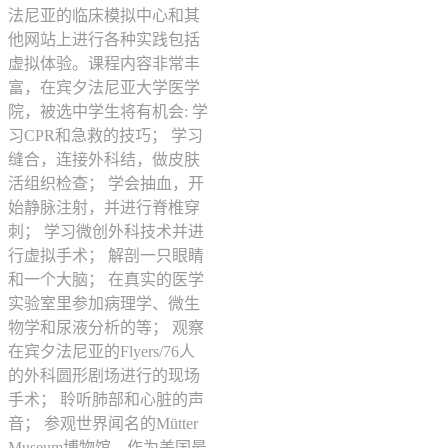
法尼亚的临床模拟中心和其
他网站上进行各种实践包括
虚拟体验。课程内容非常丰
富，在宾夕法尼亚大学医学
院，被选中学生将有机会: 学
习CPR和急救的技巧； 学习
缝合，连接外科结，做皮肤
活组织检查； 学会抽血，开
始静脉注射，并进行脊椎穿
刺； 学习微创外科技术并进
行虚拟手术； 解剖一只眼睛
和一个大脑； 在真实的医学
实验室里参加病理学、微生
物学和尿液分析的等； 观察
在宾夕法尼亚的Flyers/76人
的外科圆形剧场进行的现场
手术； 聆听肺部和心脏的声
音； 参观世界闻名的Mütter
Museum博物馆，作为美国最