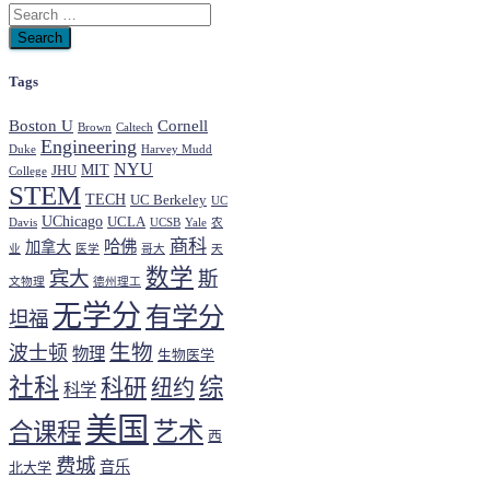
Tags
Boston U
Cornell
Brown
Caltech
Engineering
Duke
Harvey Mudd
NYU
MIT
JHU
College
STEM
TECH
UC Berkeley
UC
UChicago
UCLA
Davis
UCSB
Yale
农
商科
哈佛
加拿大
业
医学
哥大
天
数学
宾大
斯
文物理
德州理工
无学分
有学分
坦福
生物
波士顿
物理
生物医学
社科
综
科研
纽约
科学
美国
艺术
合课程
西
费城
音乐
北大学