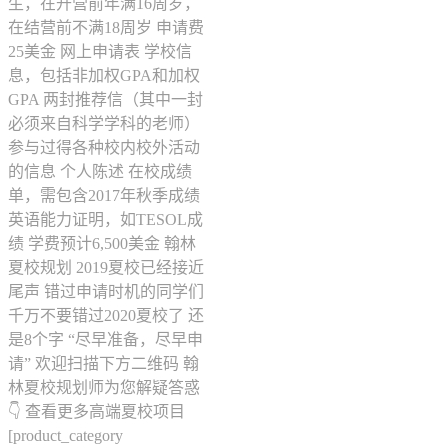
生，在开营前年满16周岁，
在结营前不满18周岁 申请费
25美金 网上申请表 学校信
息，包括非加权GPA和加权
GPA 两封推荐信（其中一封
必须来自科学学科的老师）
参与过得各种校内校外活动
的信息 个人陈述 在校成绩
单，需包含2017年秋季成绩
英语能力证明，如TESOL成
绩 学费预计6,500美金 翰林
夏校规划 2019夏校已经接近
尾声 错过申请时机的同学们
千万不要错过2020夏校了 还
是8个字 “尽早准备，尽早申
请” 欢迎扫描下方二维码 翰
林夏校规划师为您解疑答惑
👇 查看更多高端夏校项目
[product_category