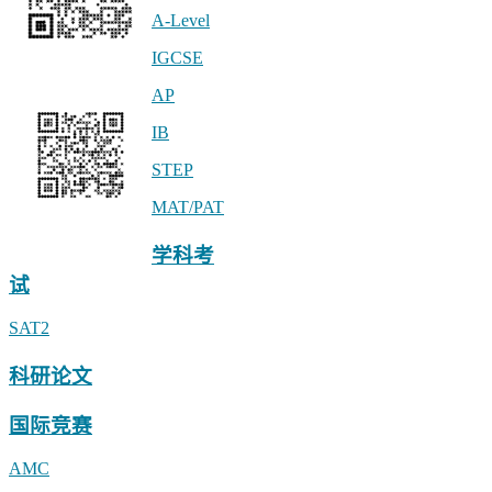
A-Level
IGCSE
公众号 linstitute
AP
IB
STEP
MAT/PAT
小助手linstitute2
学科考
试
SAT2
科研论文
国际竞赛
AMC