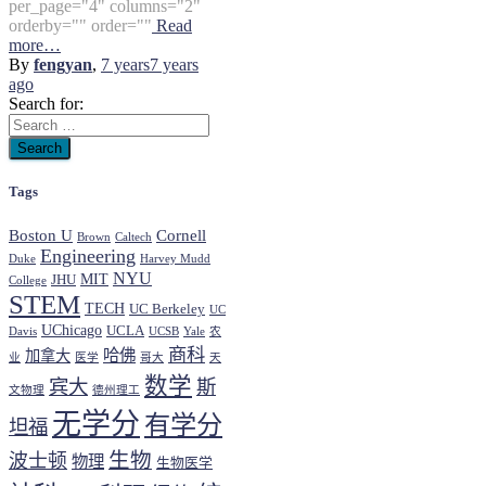
per_page="4" columns="2"
orderby="" order=""
Read
more…
By
fengyan
,
7 years
7 years
ago
Search for:
Tags
Boston U
Cornell
Brown
Caltech
Engineering
Duke
Harvey Mudd
NYU
MIT
JHU
College
STEM
TECH
UC Berkeley
UC
UChicago
UCLA
Davis
UCSB
Yale
农
商科
哈佛
加拿大
业
医学
哥大
天
数学
宾大
斯
文物理
德州理工
无学分
有学分
坦福
生物
波士顿
物理
生物医学