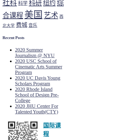
社科
综
科研
纽约
科学
美国
艺术
合课程
西
费城
音乐
北大学
Recent Posts
2020 Summer
Journalism @ NYU
2020 USC School of
Cinematic Arts Summer
Program
2020 UC Davis Young
Scholars Program
2020 Rhode Island
School of Design Pre-
College
2020 JHU Center For
Talented Youth(CTY)
国际课
程