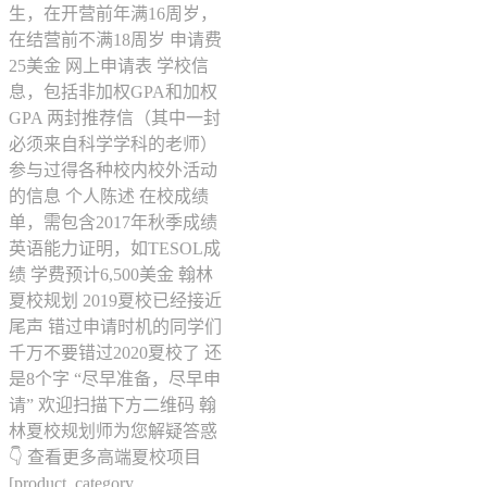
生，在开营前年满16周岁，
在结营前不满18周岁 申请费
25美金 网上申请表 学校信
息，包括非加权GPA和加权
GPA 两封推荐信（其中一封
必须来自科学学科的老师）
参与过得各种校内校外活动
的信息 个人陈述 在校成绩
单，需包含2017年秋季成绩
英语能力证明，如TESOL成
绩 学费预计6,500美金 翰林
夏校规划 2019夏校已经接近
尾声 错过申请时机的同学们
千万不要错过2020夏校了 还
是8个字 “尽早准备，尽早申
请” 欢迎扫描下方二维码 翰
林夏校规划师为您解疑答惑
👇 查看更多高端夏校项目
[product_category