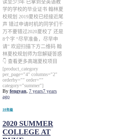
读至少3年 已拿到全英语教
学的学校的毕业证书 翰林夏
校规划 2019夏校已经接近尾
声 错过申请时机的同学们千
万不要错过2020夏校了 还是
8个字 “尽早准备，尽早申
请” 欢迎扫描下方二维码 翰
林夏校规划师为您解疑答惑
👇 查看更多高端夏校项目
[product_category
per_page="4" columns="2"
orderby="" order=""
category="summer"]
By
fengyan
,
7 years
7 years
ago
10年级
2020 SUMMER
COLLEGE AT