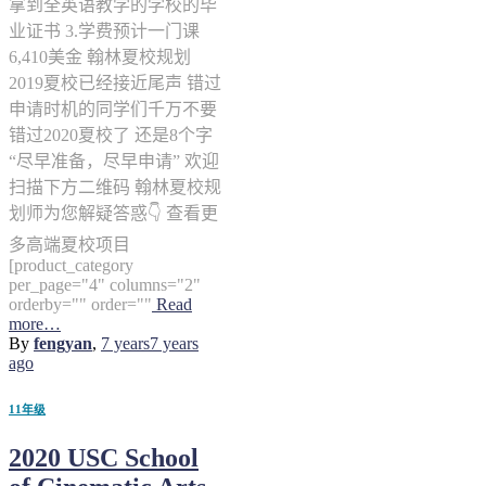
拿到全英语教学的学校的毕
业证书 3.学费预计一门课
6,410美金 翰林夏校规划
2019夏校已经接近尾声 错过
申请时机的同学们千万不要
错过2020夏校了 还是8个字
“尽早准备，尽早申请” 欢迎
扫描下方二维码 翰林夏校规
划师为您解疑答惑👇 查看更
多高端夏校项目
[product_category
per_page="4" columns="2"
orderby="" order=""
Read
more…
By
fengyan
,
7 years
7 years
ago
11年级
2020 USC School