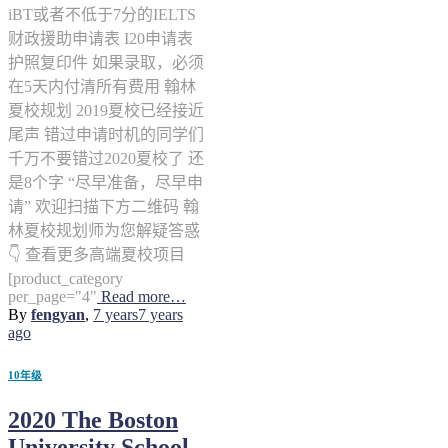
iBT或者不低于7分的IELTS
财政援助申请表 I20申请表
护照复印件 如果录取，必须
在5天内付清所有费用 翰林
夏校规划 2019夏校已经接近
尾声 错过申请时机的同学们
千万不要错过2020夏校了 还
是8个字 “尽早准备，尽早申
请” 欢迎扫描下方二维码 翰
林夏校规划师为您解疑答惑
👇 查看更多高端夏校项目
[product_category
per_page="4"
Read more…
By
fengyan
,
7 years
7 years
ago
10年级
2020 The Boston
University School