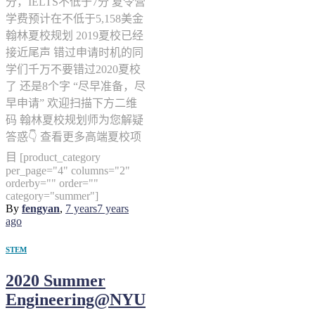
分，IELTS不低于7分 夏令营
学费预计在不低于5,158美金
翰林夏校规划 2019夏校已经
接近尾声 错过申请时机的同
学们千万不要错过2020夏校
了 还是8个字 “尽早准备，尽
早申请” 欢迎扫描下方二维
码 翰林夏校规划师为您解疑
答惑👇 查看更多高端夏校项
目 [product_category
per_page="4" columns="2"
orderby="" order=""
category="summer"]
By
fengyan
,
7 years
7 years
ago
STEM
2020 Summer
Engineering@NYU