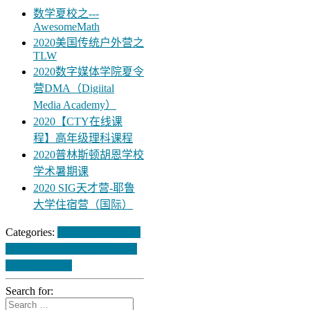
数学夏校之---
AwesomeMath
2020美国传统户外营之
TLW
2020数字媒体学院夏令
营DMA（Digiital
Media Academy）
2020【CTY在线课
程】高年级理科课程
2020普林斯顿胡恩学校
学术暑期课
2020 SIG天才营-耶鲁
大学住宿营（国际）
Categories:
10年级
11年级
7年
级
8年级
9年级
ACT
SAT
托福
美国
高端夏校
Search for: