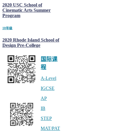
2020 USC School of
Cinematic Arts Summer
Program
10年级
2020 Rhode Island School of
Design Pre-College
国际课
程
A-Level
IGCSE
公众号 linstitute
AP
IB
STEP
MAT/PAT