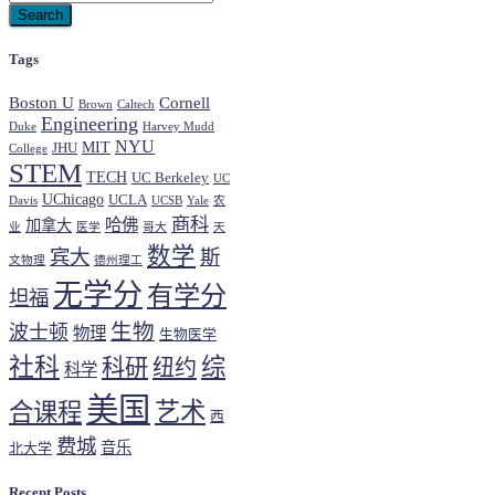
Tags
Boston U
Cornell
Brown
Caltech
Engineering
Duke
Harvey Mudd
NYU
MIT
JHU
College
STEM
TECH
UC Berkeley
UC
UChicago
UCLA
Davis
UCSB
Yale
农
商科
哈佛
加拿大
业
医学
哥大
天
数学
宾大
斯
文物理
德州理工
无学分
有学分
坦福
生物
波士顿
物理
生物医学
社科
综
科研
纽约
科学
美国
艺术
合课程
西
费城
音乐
北大学
Recent Posts