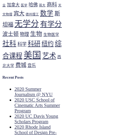
商科
哈佛
加拿大
业
医学
哥大
天
数学
宾大
斯
文物理
德州理工
无学分
有学分
坦福
生物
波士顿
物理
生物医学
社科
综
科研
纽约
科学
美国
艺术
合课程
西
费城
音乐
北大学
Recent Posts
2020 Summer
Journalism @ NYU
2020 USC School of
Cinematic Arts Summer
Program
2020 UC Davis Young
Scholars Program
2020 Rhode Island
School of Design Pre-