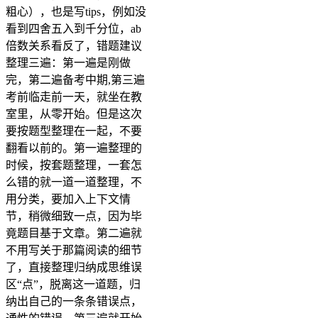
粗心），也是写tips，例如没
看到四舍五入到千分位，ab
倍数关系看反了，错题建议
整理三遍：第一遍是刚做
完，第二遍备考中期,第三遍
考前临走前一天，就坐在教
室里，从零开始。但是这次
要按题型整理在一起，不要
翻看以前的。第一遍整理的
时候，按套题整理，一套怎
么错的就一道一道整理，不
用分类，要加入上下文情
节，稍微细致一点，因为毕
竟题目基于文章。第二遍就
不用写关于那篇阅读的细节
了，直接整理归纳成思维误
区“点”，脱离这一道题，归
纳出自己的一条条错误点，