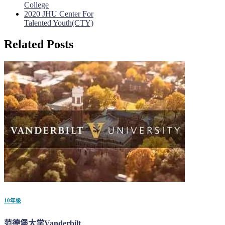
College
2020 JHU Center For
Talented Youth(CTY)
Related Posts
10年级
范德堡大学Vanderbilt