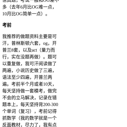
信真题，考试一般和OG差不
多（去年6月比OG难一点，
10月比OG简单一点）。
考前
我推荐的做题资料主要是可
汗，普林斯顿六套，og，开
普兰8套，以及act（量力而
行，实在没题再做）。题可
以重复做，我可汗阅读做了
两遍，小说历史做了三遍，
语法至少四遍，开普兰两
遍。考前半个月或者10天，
每天坚持做一套模考，做完
不会的立马解决，记录在错
题本上，每天坚持背200-300
个单词（复习），考前记得
抓数学（我的数学就是一个
反面教材，尽力了，我有点