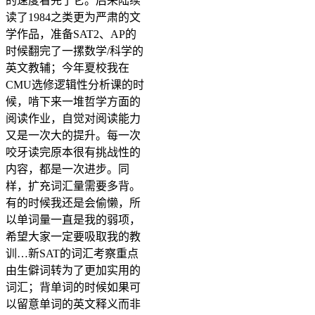
的速度看完了它。后来陆续
读了1984之类更为严肃的文
学作品，准备SAT2、AP的
时候翻完了一摞数学/科学的
英文教辅；今年夏校我在
CMU选修逻辑性分析课的时
候，啃下来一堆哲学方面的
阅读作业，自觉对阅读能力
又是一次大的提升。每一次
咬牙读完原本很有挑战性的
内容，都是一次进步。同
样，扩充词汇量需要多背。
有的时候我还是会偷懒，所
以单词量一直是我的弱项，
希望大家一定要吸取我的教
训…新SAT的词汇考察重点
由生僻词转为了更加实用的
词汇；背单词的时候如果可
以留意单词的英文释义而非