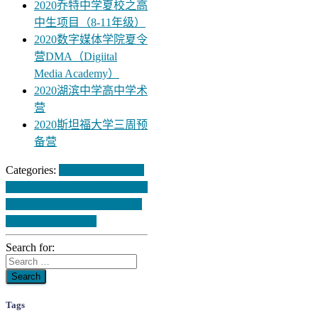
2020乔特中学夏校之高
中生项目（8-11年级）
2020数字媒体学院夏令
营DMA（Digiital
Media Academy）
2020湖滨中学高中学术
营
2020斯坦福大学三周预
备营
Categories:
10年级
11年级
8年
级
9年级
初中
地点
学科方向
年
级
综合
美国
非学分项目
项目
类型
高中
高端夏校
Search for:
Tags