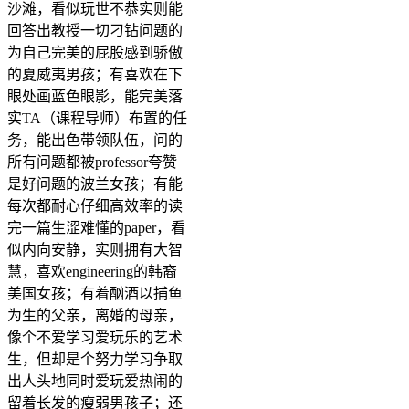
沙滩，看似玩世不恭实则能
回答出教授一切刁钻问题的
为自己完美的屁股感到骄傲
的夏威夷男孩；有喜欢在下
眼处画蓝色眼影，能完美落
实TA（课程导师）布置的任
务，能出色带领队伍，问的
所有问题都被professor夸赞
是好问题的波兰女孩；有能
每次都耐心仔细高效率的读
完一篇生涩难懂的paper，看
似内向安静，实则拥有大智
慧，喜欢engineering的韩裔
美国女孩；有着酗酒以捕鱼
为生的父亲，离婚的母亲，
像个不爱学习爱玩乐的艺术
生，但却是个努力学习争取
出人头地同时爱玩爱热闹的
留着长发的瘦弱男孩子；还