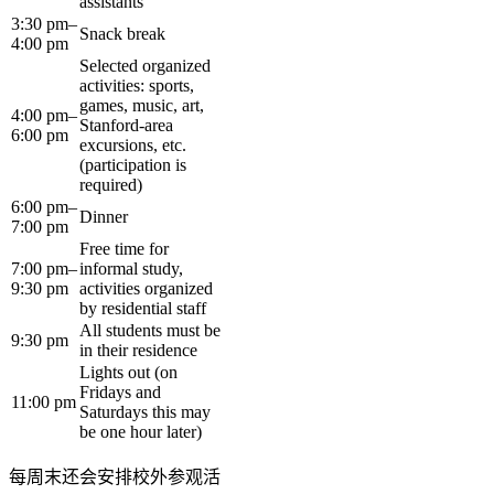
assistants
3:30 pm–
Snack break
4:00 pm
Selected organized
activities: sports,
games, music, art,
4:00 pm–
Stanford-area
6:00 pm
excursions, etc.
(participation is
required)
6:00 pm–
Dinner
7:00 pm
Free time for
7:00 pm–
informal study,
9:30 pm
activities organized
by residential staff
All students must be
9:30 pm
in their residence
Lights out (on
Fridays and
11:00 pm
Saturdays this may
be one hour later)
每周末还会安排校外参观活