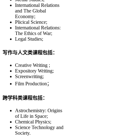
International Relations
and The Global
Economy;
Plicical Science;
International Relations:
The Ethics of War;
Legal Studies;
写作与人文类课程包括：
Creative Writing ;
Expository Writing;
Screenwriting;
Film Production；
跨学科类课程包括：
Astrochemistry: Origins
of Life in Space;
Chemical Physics;
Science Technology and
Society.