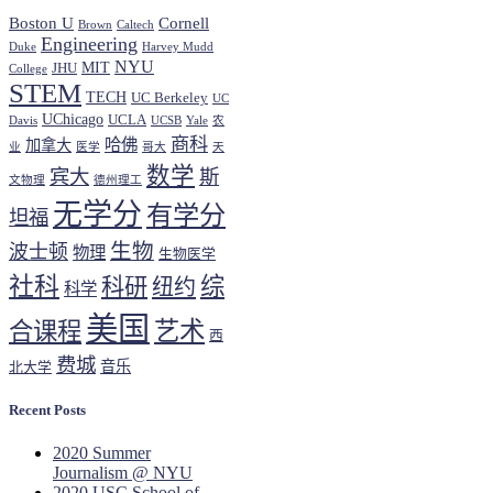
Boston U
Cornell
Brown
Caltech
Engineering
Duke
Harvey Mudd
NYU
MIT
JHU
College
STEM
TECH
UC Berkeley
UC
UChicago
UCLA
Davis
UCSB
Yale
农
商科
哈佛
加拿大
业
医学
哥大
天
数学
宾大
斯
文物理
德州理工
无学分
有学分
坦福
生物
波士顿
物理
生物医学
社科
综
科研
纽约
科学
美国
艺术
合课程
西
费城
音乐
北大学
Recent Posts
2020 Summer
Journalism @ NYU
2020 USC School of