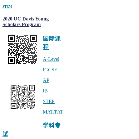
STEM
2020 UC Davis Young
Scholars Program
国际课
程
A-Level
IGCSE
公众号 linstitute
AP
IB
STEP
MAT/PAT
小助手linstitute2
学科考
试