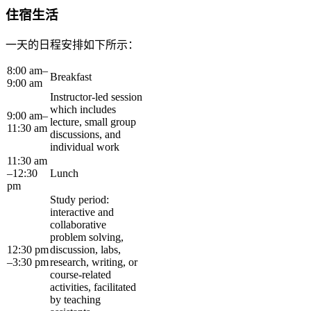
住宿生活
一天的日程安排如下所示：
8:00 am–
Breakfast
9:00 am
Instructor-led session
which includes
9:00 am–
lecture, small group
11:30 am
discussions, and
individual work
11:30 am
–12:30
Lunch
pm
Study period:
interactive and
collaborative
problem solving,
12:30 pm
discussion, labs,
–3:30 pm
research, writing, or
course-related
activities, facilitated
by teaching