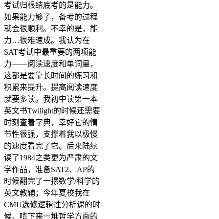
考试归根结底考的是能力。
如果能力够了，备考的过程
就会很顺利。不幸的是，能
力…很难速成。我认为在
SAT考试中最重要的两项能
力——阅读速度和单词量，
这都是要靠长时间的练习和
积累来提升。提高阅读速度
就要多读。我初中读第一本
英文书Twilight的时候还需要
时刻查着字典，幸好它的情
节性很强，支撑着我以极慢
的速度看完了它。后来陆续
读了1984之类更为严肃的文
学作品，准备SAT2、AP的
时候翻完了一摞数学/科学的
英文教辅；今年夏校我在
CMU选修逻辑性分析课的时
候，啃下来一堆哲学方面的