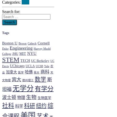
Categories:
SAT
Search for:
Tags
Boston U
Cornell
Brown
Caltech
Engineering
Duke
Harvey Mudd
NYU
MIT
JHU
College
STEM
TECH
UC Berkeley
UC
UChicago
UCLA
Davis
UCSB
Yale
农
商科
哈佛
加拿大
业
医学
哥大
天
数学
宾大
斯
文物理
德州理工
无学分
有学分
坦福
生物
波士顿
物理
生物医学
社科
综
科研
纽约
科学
美国
艺术
合课程