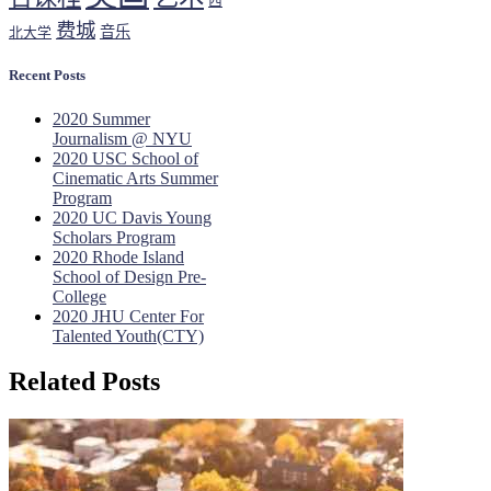
西
费城
音乐
北大学
Recent Posts
2020 Summer
Journalism @ NYU
2020 USC School of
Cinematic Arts Summer
Program
2020 UC Davis Young
Scholars Program
2020 Rhode Island
School of Design Pre-
College
2020 JHU Center For
Talented Youth(CTY)
Related Posts