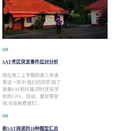
SAT
SAT考区突发事件应对分析
而在高二上学期到高三申请
季这一年中,我们的同学,除了
准备SAT和托福,同时还有学
校的GPA、活动、夏校等安
排,也会耗费我们...
SAT
新SAT阅读的18种题型汇总