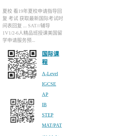
夏校 看19年夏校申请指导回
复 考试 获取最新国际考试时
间表回复 ... SAT///辅导
1V1/2-6人精品班授课美国留
学申请服务预...
国际课
程
A-Level
IGCSE
公众号 linstitute
AP
IB
STEP
MAT/PAT
小助手linstitute2