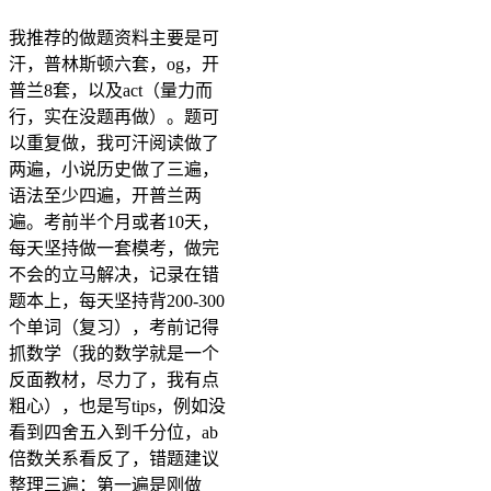
我推荐的做题资料主要是可
汗，普林斯顿六套，og，开
普兰8套，以及act（量力而
行，实在没题再做）。题可
以重复做，我可汗阅读做了
两遍，小说历史做了三遍，
语法至少四遍，开普兰两
遍。考前半个月或者10天，
每天坚持做一套模考，做完
不会的立马解决，记录在错
题本上，每天坚持背200-300
个单词（复习），考前记得
抓数学（我的数学就是一个
反面教材，尽力了，我有点
粗心），也是写tips，例如没
看到四舍五入到千分位，ab
倍数关系看反了，错题建议
整理三遍：第一遍是刚做