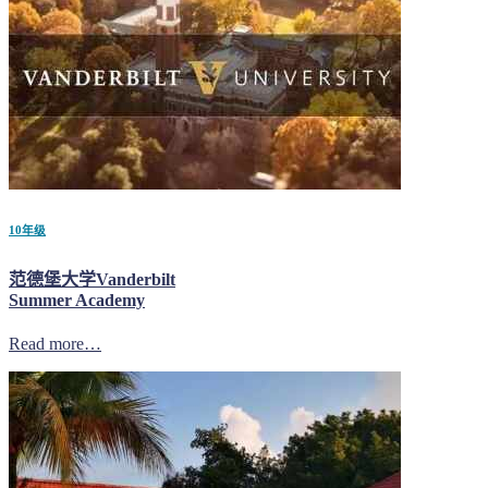
10年级
范德堡大学Vanderbilt
Summer Academy
Read more…